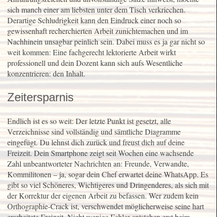
sich manch einer am liebsten unter dem Tisch verkriechen.
Derartige Schludrigkeit kann den Eindruck einer noch so
gewissenhaft recherchierten Arbeit zunichtemachen und im
Nachhinein unsagbar peinlich sein. Dabei muss es ja gar nicht so
weit kommen: Eine fachgerecht lektorierte Arbeit wirkt
professionell und dein Dozent kann sich aufs Wesentliche
konzentrieren: den Inhalt.
Zeitersparnis
Endlich ist es so weit: Der letzte Punkt ist gesetzt, alle
Verzeichnisse sind vollständig und sämtliche Diagramme
eingefügt. Du lehnst dich zurück und freust dich auf deine
Freizeit. Dein Smartphone zeigt seit Wochen eine wachsende
Zahl unbeantworteter Nachrichten an: Freunde, Verwandte,
Kommilitonen – ja, sogar dein Chef erwartet deine WhatsApp. Es
gibt so viel Schöneres, Wichtigeres und Dringenderes, als sich mit
der Korrektur der eigenen Arbeit zu befassen. Wer zudem kein
Orthographie-Crack ist, verschwendet möglicherweise seine hart
erarbeitete Freizeit. Nicht wenige Fehler entstehen erst beim