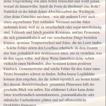
deine Fragestellung von allen Seiten beleuchtet und weißt genau,
worauf du hinauswillst. Spielt die Form da überhaupt eine Rolle?
Natürlich ist der Inhalt deiner Abschlussarbeit das Wichtigste.
Aber deine Gutachter möchten – wie alle anderen Leser auch –
einen angenehmen Text vorfinden. Niemand möchte Sätze
mehrmals lesen, weil sie zu verschachtelt oder sogar unvollständig
sind. Fehlende und falsch gesetzte Kommata, unklare Pronomen,
die sich grammatikalisch auf vier verschiedene Dinge beziehen
können, spontane Tempuswechsel und Sätze, die ins Leere laufen.
– Solche Fehler stören den Lesefluss erheblich, da dein Dozent
den Satz gedanklich neu strukturieren muss, um zu verstehen, was
du ihm sagen willst. Auf diese Weise hinterlässt deine Arbeit
vielleicht einen bleibenden, aber bestimmt keinen positiven
Eindruck. Gemeinerweise sind solche Fehler für den Autor eines
Textes besonders schwer zu finden. Selbst krasse Logikfehler
können dem entgehen, der die Arbeit eigentlich am besten kennt.
Bei diesem ‚Betriebsblindheit‘ genannten Phänomen hilft der
geschulte Blick von außen. Ein erfahrener Lektor kann deine
Sätze leserfreundlich umstrukturieren, grammatikalische oder
stilistische Unebenheiten glätten und auf offensichtliche
Denkfehler hinweisen.