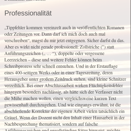
Professionalität
„Tippfehler kommen vereinzelt auch in veröffentlichten Romanen
oder Zeitungen vor. Dann darf ich mich doch auch mal
verschreiben“, magst du mir jetzt entgegnen. Sicher darfst du das.
Aber es wirkt nicht gerade professionell: Zollstriche (″) statt
Anführungszeichen („ … “), doppelte oder vergessene
Leerzeichen – diese und weitere Fehler können beim
Schreibprozess sehr schnell entstehen. Und in der Erstauflage
eines 400-seitigen Werks oder in einer Tageszeitung, deren
Herausgeber unter großem Zeitdruck stehen, sind kleine Schnitzer
verzeihlich. Bei einer Abschlussarbeit wirken Flüchtigkeitsfehler
hingegen besonders nachlässig, als hätte sich der Verfasser nicht
die Mühe machen wollen, einen vergleichsweise kurzen Text
gewissenhaft durchzugehen. Und wie eingangs erwähnt, ist die
abschließende Korrektur der eigenen Arbeit vielen tatsächlich ein
Gräuel. Wenn der Dozent nicht den Inhalt einer Hausarbeit in der
Nachbesprechung thematisiert, sondern auf falsche
Anführungszeichen und unvollständige Sätze hinweist, möchte